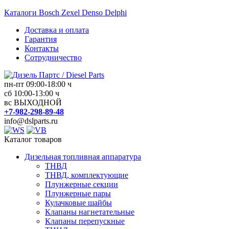
Перейти
Каталоги Bosch Zexel Denso Delphi
к
Доставка и оплата
содержимому
Гарантия
Контакты
Сотрудничество
пн-пт 09:00-18:00 ч
сб 10:00-13:00 ч
Дизель
вс ВЫХОДНОЙ
Партс
+7-982-298-89-48
/
info@dslparts.ru
Diesel
Parts
Каталог товаров
Дизельная топливная аппаратура
Дизельная
ТНВД
топливная
ТНВД, комплектующие
аппаратура
Плунжерные секции
Плунжерные пары
Кулачковые шайбы
Клапаны нагнетательные
Клапаны перепускные