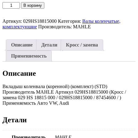
Количество
В корзину
товара
Вкладыш
Артикул:
029HS18815000
Категория:
Валы коленчатые,
коленвала
комплектующие
Производитель:
MAHLE
(коренной)
(комплект)
(STD)
029HS18815000
Описание
Детали
Кросс / замена
(MAHLE)
VAG
Применяемость
Описание
Вкладыш коленвала (коренной) (комплект) (STD)
Производитель MAHLE Артикул 029HS18815000 (Кросс /
замена 029 HS 18815 000 / 029HS18815000 / 87454600 / )
Применяемость Авто VW, Audi
Детали
Производитель
MAHLE