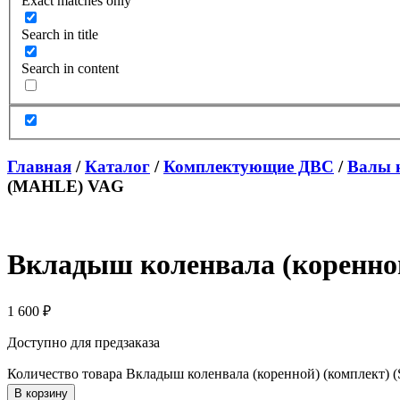
Exact matches only
Search in title
Search in content
Главная
/
Каталог
/
Комплектующие ДВС
/
Валы 
(MAHLE) VAG
Вкладыш коленвала (коренно
1 600
₽
Доступно для предзаказа
Количество товара Вкладыш коленвала (коренной) (комплект
В корзину