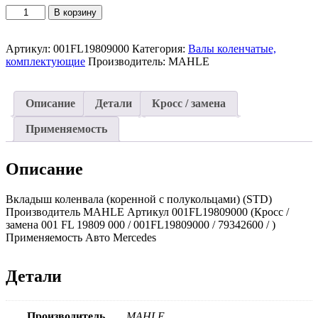
Количество
В корзину
товара
Вкладыш
Артикул:
001FL19809000
Категория:
Валы коленчатые,
коленвала
комплектующие
Производитель:
MAHLE
(коренной
с
полукольцами)
(STD)
Описание
Детали
Кросс / замена
001FL19809000
(MAHLE)
Применяемость
Mercedes
Описание
Вкладыш коленвала (коренной с полукольцами) (STD)
Производитель MAHLE Артикул 001FL19809000 (Кросс /
замена 001 FL 19809 000 / 001FL19809000 / 79342600 / )
Применяемость Авто Mercedes
Детали
Производитель
MAHLE