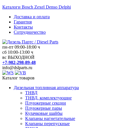
Перейти
Каталоги Bosch Zexel Denso Delphi
к
Доставка и оплата
содержимому
Гарантия
Контакты
Сотрудничество
пн-пт 09:00-18:00 ч
сб 10:00-13:00 ч
Дизель
вс ВЫХОДНОЙ
Партс
+7-982-298-89-48
/
info@dslparts.ru
Diesel
Parts
Каталог товаров
Дизельная топливная аппаратура
Дизельная
ТНВД
топливная
ТНВД, комплектующие
аппаратура
Плунжерные секции
Плунжерные пары
Кулачковые шайбы
Клапаны нагнетательные
Клапаны перепускные