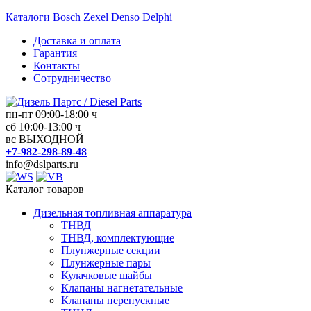
Перейти
Каталоги Bosch Zexel Denso Delphi
к
Доставка и оплата
содержимому
Гарантия
Контакты
Сотрудничество
пн-пт 09:00-18:00 ч
Дизель
сб 10:00-13:00 ч
вс ВЫХОДНОЙ
Партс
+7-982-298-89-48
/
info@dslparts.ru
Diesel
Parts
Каталог товаров
Дизельная топливная аппаратура
Дизельная
ТНВД
топливная
ТНВД, комплектующие
аппаратура
Плунжерные секции
Плунжерные пары
Кулачковые шайбы
Клапаны нагнетательные
Клапаны перепускные