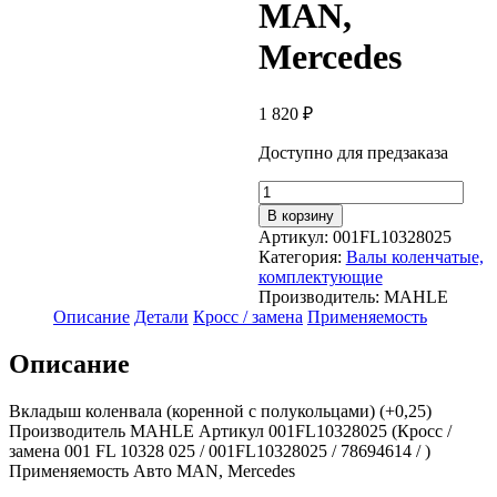
MAN,
Mercedes
1 820
₽
Доступно для предзаказа
Количество
товара
В корзину
Вкладыш
Артикул:
001FL10328025
коленвала
Категория:
Валы коленчатые,
(коренной
комплектующие
с
Производитель:
MAHLE
полукольцами)
Описание
Детали
Кросс / замена
Применяемость
(+0,25)
001FL10328025
Описание
(MAHLE)
MAN,
Mercedes
Вкладыш коленвала (коренной с полукольцами) (+0,25)
Производитель MAHLE Артикул 001FL10328025 (Кросс /
замена 001 FL 10328 025 / 001FL10328025 / 78694614 / )
Применяемость Авто MAN, Mercedes