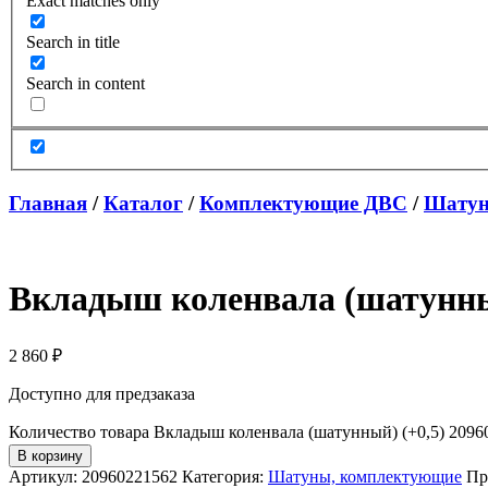
Exact matches only
Search in title
Search in content
Главная
/
Каталог
/
Комплектующие ДВС
/
Шатун
Вкладыш коленвала (шатунны
2 860
₽
Доступно для предзаказа
Количество товара Вкладыш коленвала (шатунный) (+0,5) 209
В корзину
Артикул:
20960221562
Категория:
Шатуны, комплектующие
Пр