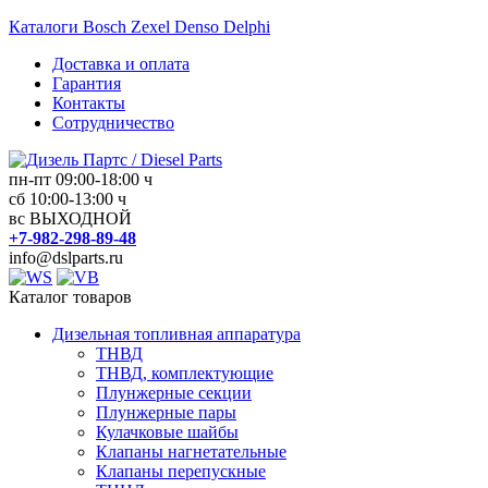
Перейти
Каталоги Bosch Zexel Denso Delphi
к
Доставка и оплата
содержимому
Гарантия
Контакты
Сотрудничество
пн-пт 09:00-18:00 ч
сб 10:00-13:00 ч
Дизель
вс ВЫХОДНОЙ
Партс
+7-982-298-89-48
/
info@dslparts.ru
Diesel
Parts
Каталог товаров
Дизельная топливная аппаратура
Дизельная
ТНВД
топливная
ТНВД, комплектующие
аппаратура
Плунжерные секции
Плунжерные пары
Кулачковые шайбы
Клапаны нагнетательные
Клапаны перепускные