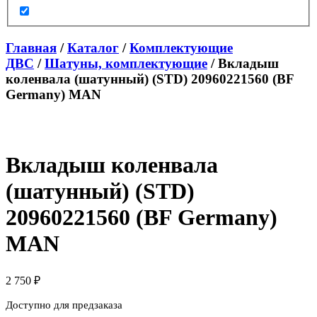
Главная
/
Каталог
/
Комплектующие
ДВС
/
Шатуны, комплектующие
/ Вкладыш
коленвала (шатунный) (STD) 20960221560 (BF
Germany) MAN
Вкладыш коленвала
(шатунный) (STD)
20960221560 (BF Germany)
MAN
2 750
₽
Доступно для предзаказа