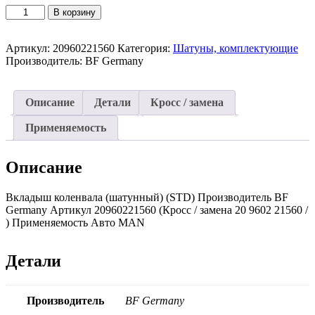
Количество
В корзину
товара
Вкладыш
Артикул:
20960221560
Категория:
Шатуны, комплектующие
коленвала
Производитель:
BF Germany
(шатунный)
(STD)
20960221560
(BF
Описание
Детали
Кросс / замена
Germany)
MAN
Применяемость
Описание
Вкладыш коленвала (шатунный) (STD) Производитель BF
Germany Артикул 20960221560 (Кросс / замена 20 9602 21560 /
) Применяемость Авто MAN
Детали
Производитель
BF Germany