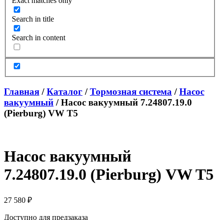
Exact matches only
Search in title
Search in content
Главная
/
Каталог
/
Тормозная система
/
Насос
вакуумный
/ Насос вакуумный 7.24807.19.0
(Pierburg) VW T5
Насос вакуумный
7.24807.19.0 (Pierburg) VW T5
27 580
₽
Доступно для предзаказа