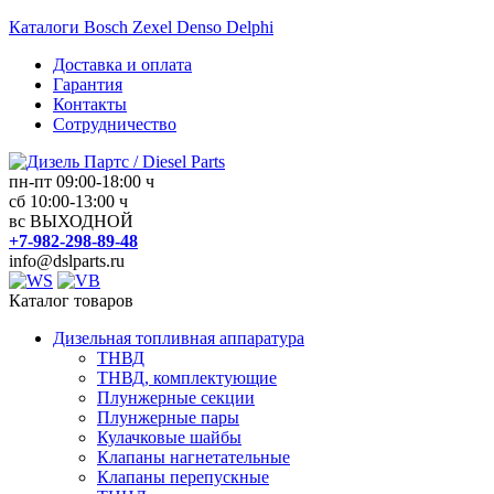
Перейти
Каталоги Bosch Zexel Denso Delphi
к
Доставка и оплата
содержимому
Гарантия
Контакты
Сотрудничество
пн-пт 09:00-18:00 ч
Дизель
сб 10:00-13:00 ч
вс ВЫХОДНОЙ
Партс
+7-982-298-89-48
/
info@dslparts.ru
Diesel
Parts
Каталог товаров
Дизельная топливная аппаратура
Дизельная
ТНВД
топливная
ТНВД, комплектующие
аппаратура
Плунжерные секции
Плунжерные пары
Кулачковые шайбы
Клапаны нагнетательные
Клапаны перепускные