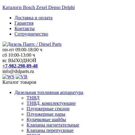
Перейти
Каталоги Bosch Zexel Denso Delphi
к
Доставка и оплата
содержимому
Гарантия
Контакты
Сотрудничество
пн-пт 09:00-18:00 ч
сб 10:00-13:00 ч
Дизель
вс ВЫХОДНОЙ
Партс
+7-982-298-89-48
/
info@dslparts.ru
Diesel
Parts
Каталог товаров
Дизельная топливная аппаратура
Дизельная
ТНВД
топливная
ТНВД, комплектующие
аппаратура
Плунжерные секции
Плунжерные пары
Кулачковые шайбы
Клапаны нагнетательные
Клапаны перепускные