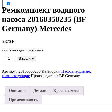
Ремкомплект водяного
насоса 20160350235 (BF
Germany) Mercedes
5 370
₽
Доступно для предзаказа
Количество
В корзину
товара
Ремкомплект
Артикул:
20160350235
Категория:
Насосы водяные,
водяного
комплектующие
Производитель:
BF Germany
насоса
20160350235
(BF
Germany)
Описание
Детали
Кросс / замена
Mercedes
Применяемость