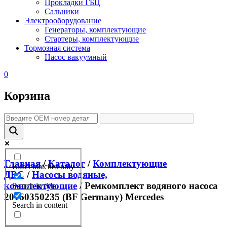
Прокладки ГБЦ
Сальники
Электрооборудование
Генераторы, комплектующие
Стартеры, комплектующие
Тормозная система
Насос вакуумный
0
Корзина
Главная
/
Каталог
/
Комплектующие
Exact matches only
ДВС
/
Насосы водяные,
комплектующие
/ Ремкомплект водяного насоса
Search in title
20160350235 (BF Germany) Mercedes
Search in content