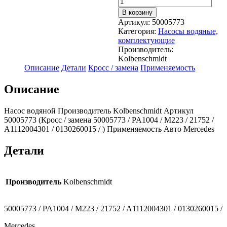
Количество
товара
В корзину
Насос
Артикул:
50005773
водяной
Категория:
Насосы водяные,
50005773
комплектующие
(Kolbenschmidt)
Производитель:
Mercedes
Kolbenschmidt
Описание
Детали
Кросс / замена
Применяемость
Описание
Насос водяной Производитель Kolbenschmidt Артикул
50005773 (Кросс / замена 50005773 / PA1004 / M223 / 21752 /
A1112004301 / 0130260015 / ) Применяемость Авто Mercedes
Детали
Производитель
Kolbenschmidt
50005773 / PA1004 / M223 / 21752 / A1112004301 / 0130260015 /
Mercedes