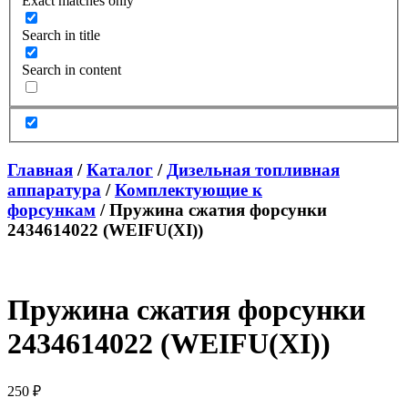
Exact matches only
Search in title
Search in content
Главная
/
Каталог
/
Дизельная топливная
аппаратура
/
Комплектующие к
форсункам
/ Пружина сжатия форсунки
2434614022 (WEIFU(XI))
Пружина сжатия форсунки
2434614022 (WEIFU(XI))
250
₽